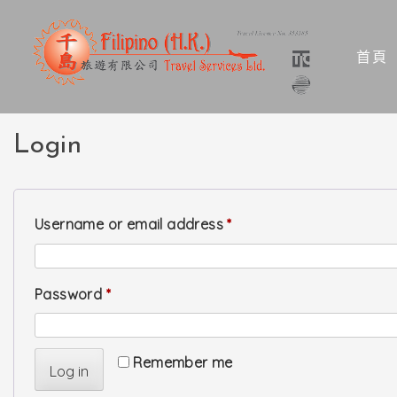
Skip
to
首頁
content
Login
Required
Username or email address
*
Required
Password
*
Remember me
Log in